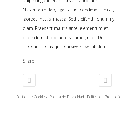
adipiscing elit. Nam cursus. Morbi ut mi.
Nullam enim leo, egestas id, condimentum at,
laoreet mattis, massa. Sed eleifend nonummy
diam. Praesent mauris ante, elementum et,
bibendum at, posuere sit amet, nibh. Duis
tincidunt lectus quis dui viverra vestibulum.
Share
Política de Cookies
-
Política de Privacidad
-
Política de Protección