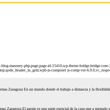
e-blog-masonry-php,page,page-id-15410,wp-theme-bridge,bridge-core-3
_top,qode_header_in_grid,wpb-js-composer js-comp-ver-6.9.0,vc_respo
s Zaragoza En un mundo donde el trabajo a distancia y la flexibilidad
s Zaragoza El garaje es una parte esencial de la casa que a menudo se