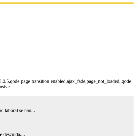
.0.5,qode-page-transition-enabled,ajax_fade,page_not_loaded,,qode-
nsive
 laboral se han...
 descuida....